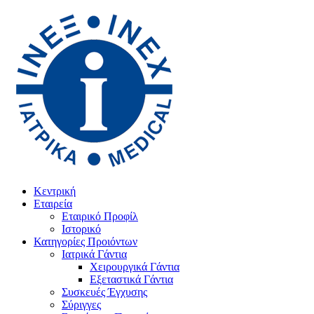
Κεντρική
Εταιρεία
Εταιρικό Προφίλ
Ιστορικό
Κατηγορίες Προιόντων
Ιατρικά Γάντια
Χειρουργικά Γάντια
Εξεταστικά Γάντια
Συσκευές Έγχυσης
Σύριγγες