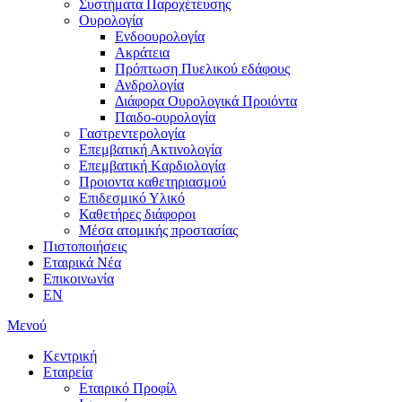
Συστήματα Παροχέτευσης
Ουρολογία
Ενδοουρολογία
Ακράτεια
Πρόπτωση Πυελικού εδάφους
Ανδρολογία
Διάφορα Ουρολογικά Προιόντα
Παιδο-ουρολογία
Γαστρεντερολογία
Επεμβατική Ακτινολογία
Επεμβατική Kαρδιολογία
Προιοντα καθετηριασμού
Επιδεσμικό Υλικό
Καθετήρες διάφοροι
Μέσα ατομικής προστασίας
Πιστοποιήσεις
Εταιρικά Νέα
Επικοινωνία
EN
Μενού
Κεντρική
Εταιρεία
Εταιρικό Προφίλ