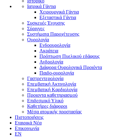
Ιστορικό
Ιατρικά Γάντια
Χειρουργικά Γάντια
Εξεταστικά Γάντια
Συσκευές Έγχυσης
Σύριγγες
Συστήματα Παροχέτευσης
Ουρολογία
Ενδοουρολογία
Ακράτεια
Πρόπτωση Πυελικού εδάφους
Ανδρολογία
Διάφορα Ουρολογικά Προιόντα
Παιδο-ουρολογία
Γαστρεντερολογία
Επεμβατική Ακτινολογία
Επεμβατική Kαρδιολογία
Προιοντα καθετηριασμού
Επιδεσμικό Υλικό
Καθετήρες διάφοροι
Μέσα ατομικής προστασίας
Πιστοποιήσεις
Εταιρικά Νέα
Επικοινωνία
EN