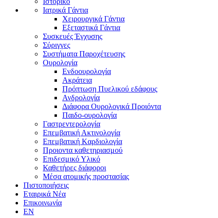
Ιστορικό
Ιατρικά Γάντια
Χειρουργικά Γάντια
Εξεταστικά Γάντια
Συσκευές Έγχυσης
Σύριγγες
Συστήματα Παροχέτευσης
Ουρολογία
Ενδοουρολογία
Ακράτεια
Πρόπτωση Πυελικού εδάφους
Ανδρολογία
Διάφορα Ουρολογικά Προιόντα
Παιδο-ουρολογία
Γαστρεντερολογία
Επεμβατική Ακτινολογία
Επεμβατική Kαρδιολογία
Προιοντα καθετηριασμού
Επιδεσμικό Υλικό
Καθετήρες διάφοροι
Μέσα ατομικής προστασίας
Πιστοποιήσεις
Εταιρικά Νέα
Επικοινωνία
EN