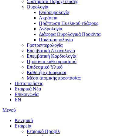
Συστήματα Παροχέτευσης
Ουρολογία
Ενδοουρολογία
Ακράτεια
Πρόπτωση Πυελικού εδάφους
Ανδρολογία
Διάφορα Ουρολογικά Προιόντα
Παιδο-ουρολογία
Γαστρεντερολογία
Επεμβατική Ακτινολογία
Επεμβατική Kαρδιολογία
Προιοντα καθετηριασμού
Επιδεσμικό Υλικό
Καθετήρες διάφοροι
Μέσα ατομικής προστασίας
Πιστοποιήσεις
Εταιρικά Νέα
Επικοινωνία
EN
Μενού
Κεντρική
Εταιρεία
Εταιρικό Προφίλ