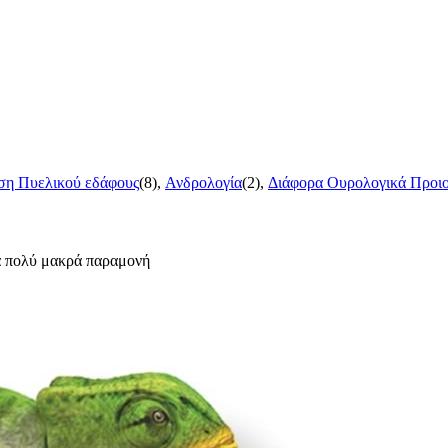
η Πυελικού εδάφους
(8),
Ανδρολογία
(2),
Διάφορα Ουρολογικά Προι
ια πολύ μακρά παραμονή