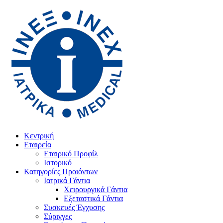
Κεντρική
Εταιρεία
Εταιρικό Προφίλ
Ιστορικό
Κατηγορίες Προιόντων
Ιατρικά Γάντια
Χειρουργικά Γάντια
Εξεταστικά Γάντια
Συσκευές Έγχυσης
Σύριγγες