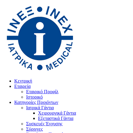
Κεντρική
Εταιρεία
Εταιρικό Προφίλ
Ιστορικό
Κατηγορίες Προιόντων
Ιατρικά Γάντια
Χειρουργικά Γάντια
Εξεταστικά Γάντια
Συσκευές Έγχυσης
Σύριγγες