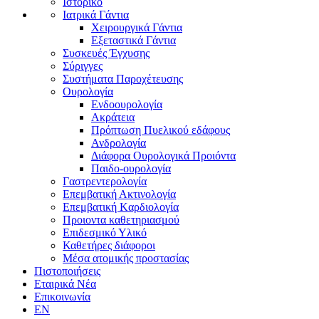
Ιστορικό
Ιατρικά Γάντια
Χειρουργικά Γάντια
Εξεταστικά Γάντια
Συσκευές Έγχυσης
Σύριγγες
Συστήματα Παροχέτευσης
Ουρολογία
Ενδοουρολογία
Ακράτεια
Πρόπτωση Πυελικού εδάφους
Ανδρολογία
Διάφορα Ουρολογικά Προιόντα
Παιδο-ουρολογία
Γαστρεντερολογία
Επεμβατική Ακτινολογία
Επεμβατική Kαρδιολογία
Προιοντα καθετηριασμού
Επιδεσμικό Υλικό
Καθετήρες διάφοροι
Μέσα ατομικής προστασίας
Πιστοποιήσεις
Εταιρικά Νέα
Επικοινωνία
EN