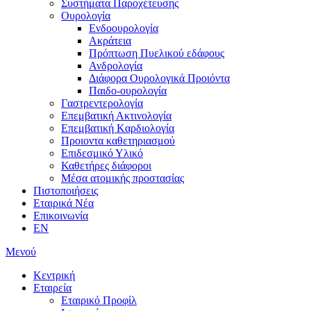
Συστήματα Παροχέτευσης
Ουρολογία
Ενδοουρολογία
Ακράτεια
Πρόπτωση Πυελικού εδάφους
Ανδρολογία
Διάφορα Ουρολογικά Προιόντα
Παιδο-ουρολογία
Γαστρεντερολογία
Επεμβατική Ακτινολογία
Επεμβατική Kαρδιολογία
Προιοντα καθετηριασμού
Επιδεσμικό Υλικό
Καθετήρες διάφοροι
Μέσα ατομικής προστασίας
Πιστοποιήσεις
Εταιρικά Νέα
Επικοινωνία
EN
Μενού
Κεντρική
Εταιρεία
Εταιρικό Προφίλ