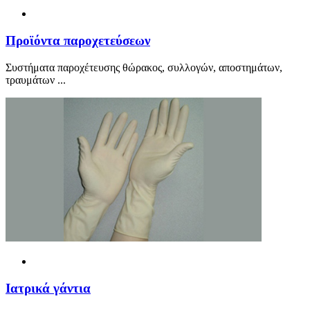
Προ
ϊ
όντα παροχετεύσεων
Συστήματα παροχέτευσης θώρακος, συλλογών, αποστημάτων,
τραυμάτων ...
Ιατρικά γάντια