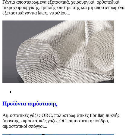
Γάντια αποστειρωμένα εξεταστικά, χειρουργικά, ορθοπεδικά,
μικροχειρουργικής, τριπλής επίστρωσης και μη αποστειρωμένα
εξεταστικά γάντια latex, νιτριλίου...
Προ
ϊ
όντα αιμόστασης
Αιμοστατικές γάζες ORC, πολυστρωματικές fibrillar, πυκνής
ύφανσης, αιμοστατικές γάζες OC, αιμοστατική πούδρα,
αιμοστατικοί σπόγγοι...