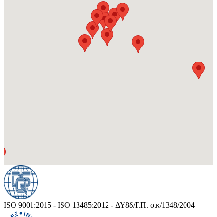
ISO 9001:2015 - ISO 13485:2012 - ΔΥ8δ/Γ.Π. οικ/1348/2004