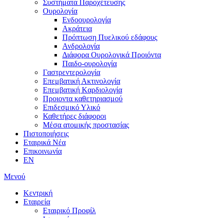
Συστήματα Παροχέτευσης
Ουρολογία
Ενδοουρολογία
Ακράτεια
Πρόπτωση Πυελικού εδάφους
Ανδρολογία
Διάφορα Ουρολογικά Προιόντα
Παιδο-ουρολογία
Γαστρεντερολογία
Επεμβατική Ακτινολογία
Επεμβατική Kαρδιολογία
Προιοντα καθετηριασμού
Επιδεσμικό Υλικό
Καθετήρες διάφοροι
Μέσα ατομικής προστασίας
Πιστοποιήσεις
Εταιρικά Νέα
Επικοινωνία
EN
Μενού
Κεντρική
Εταιρεία
Εταιρικό Προφίλ