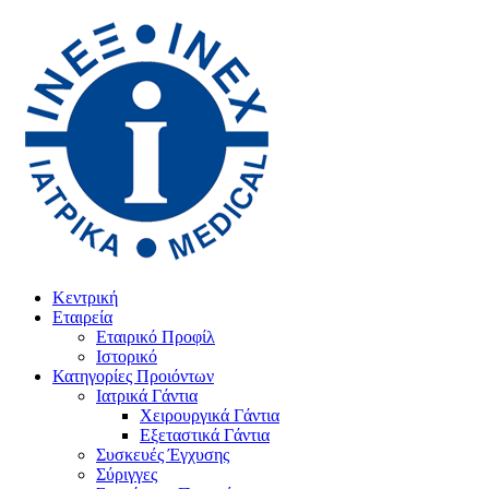
Κεντρική
Εταιρεία
Εταιρικό Προφίλ
Ιστορικό
Κατηγορίες Προιόντων
Ιατρικά Γάντια
Χειρουργικά Γάντια
Εξεταστικά Γάντια
Συσκευές Έγχυσης
Σύριγγες