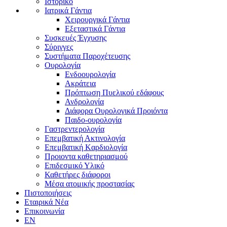
Ιστορικό
Ιατρικά Γάντια
Χειρουργικά Γάντια
Εξεταστικά Γάντια
Συσκευές Έγχυσης
Σύριγγες
Συστήματα Παροχέτευσης
Ουρολογία
Ενδοουρολογία
Ακράτεια
Πρόπτωση Πυελικού εδάφους
Ανδρολογία
Διάφορα Ουρολογικά Προιόντα
Παιδο-ουρολογία
Γαστρεντερολογία
Επεμβατική Ακτινολογία
Επεμβατική Kαρδιολογία
Προιοντα καθετηριασμού
Επιδεσμικό Υλικό
Καθετήρες διάφοροι
Μέσα ατομικής προστασίας
Πιστοποιήσεις
Εταιρικά Νέα
Επικοινωνία
EN