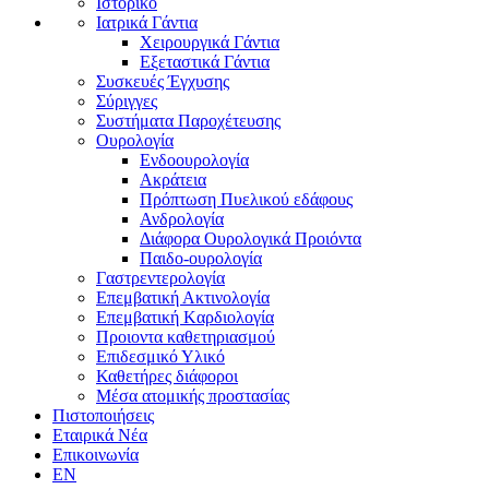
Ιστορικό
Ιατρικά Γάντια
Χειρουργικά Γάντια
Εξεταστικά Γάντια
Συσκευές Έγχυσης
Σύριγγες
Συστήματα Παροχέτευσης
Ουρολογία
Ενδοουρολογία
Ακράτεια
Πρόπτωση Πυελικού εδάφους
Ανδρολογία
Διάφορα Ουρολογικά Προιόντα
Παιδο-ουρολογία
Γαστρεντερολογία
Επεμβατική Ακτινολογία
Επεμβατική Kαρδιολογία
Προιοντα καθετηριασμού
Επιδεσμικό Υλικό
Καθετήρες διάφοροι
Μέσα ατομικής προστασίας
Πιστοποιήσεις
Εταιρικά Νέα
Επικοινωνία
EN