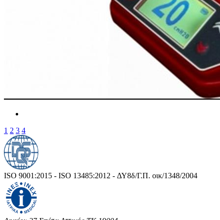
1
2
3
4
ISO 9001:2015 - ISO 13485:2012 - ΔΥ8δ/Γ.Π. οικ/1348/2004