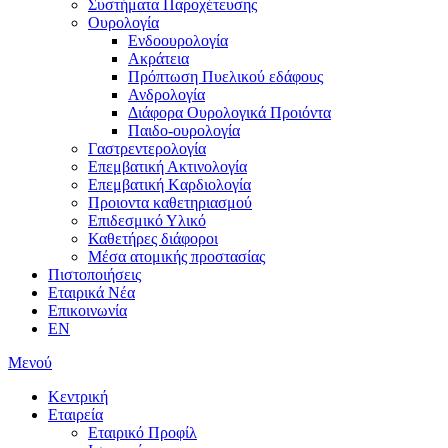
Συστήματα Παροχέτευσης
Ουρολογία
Ενδοουρολογία
Ακράτεια
Πρόπτωση Πυελικού εδάφους
Ανδρολογία
Διάφορα Ουρολογικά Προιόντα
Παιδο-ουρολογία
Γαστρεντερολογία
Επεμβατική Ακτινολογία
Επεμβατική Kαρδιολογία
Προιοντα καθετηριασμού
Επιδεσμικό Υλικό
Καθετήρες διάφοροι
Μέσα ατομικής προστασίας
Πιστοποιήσεις
Εταιρικά Νέα
Επικοινωνία
EN
Μενού
Κεντρική
Εταιρεία
Εταιρικό Προφίλ