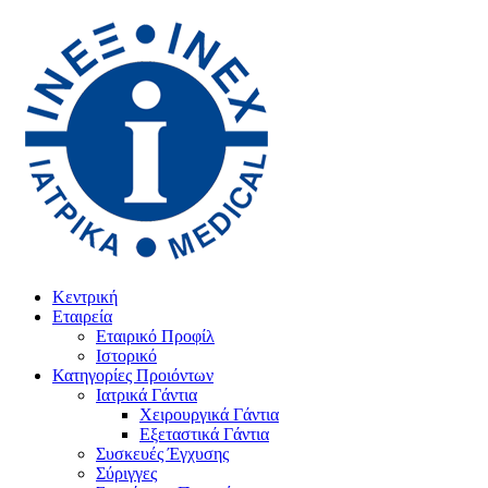
Κεντρική
Εταιρεία
Εταιρικό Προφίλ
Ιστορικό
Κατηγορίες Προιόντων
Ιατρικά Γάντια
Χειρουργικά Γάντια
Εξεταστικά Γάντια
Συσκευές Έγχυσης
Σύριγγες