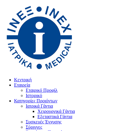
Κεντρική
Εταιρεία
Εταιρικό Προφίλ
Ιστορικό
Κατηγορίες Προιόντων
Ιατρικά Γάντια
Χειρουργικά Γάντια
Εξεταστικά Γάντια
Συσκευές Έγχυσης
Σύριγγες