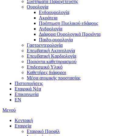
Συστήματα Παροχέτευσης
Ουρολογία
Ενδοουρολογία
Ακράτεια
Πρόπτωση Πυελικού εδάφους
Ανδρολογία
Διάφορα Ουρολογικά Προιόντα
Παιδο-ουρολογία
Γαστρεντερολογία
Επεμβατική Ακτινολογία
Επεμβατική Kαρδιολογία
Προιοντα καθετηριασμού
Επιδεσμικό Υλικό
Καθετήρες διάφοροι
Μέσα ατομικής προστασίας
Πιστοποιήσεις
Εταιρικά Νέα
Επικοινωνία
EN
Μενού
Κεντρική
Εταιρεία
Εταιρικό Προφίλ