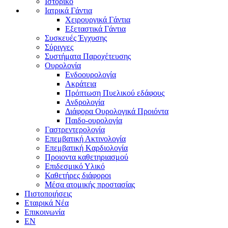
Ιστορικό
Ιατρικά Γάντια
Χειρουργικά Γάντια
Εξεταστικά Γάντια
Συσκευές Έγχυσης
Σύριγγες
Συστήματα Παροχέτευσης
Ουρολογία
Ενδοουρολογία
Ακράτεια
Πρόπτωση Πυελικού εδάφους
Ανδρολογία
Διάφορα Ουρολογικά Προιόντα
Παιδο-ουρολογία
Γαστρεντερολογία
Επεμβατική Ακτινολογία
Επεμβατική Kαρδιολογία
Προιοντα καθετηριασμού
Επιδεσμικό Υλικό
Καθετήρες διάφοροι
Μέσα ατομικής προστασίας
Πιστοποιήσεις
Εταιρικά Νέα
Επικοινωνία
EN