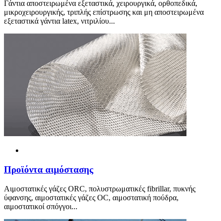
Γάντια αποστειρωμένα εξεταστικά, χειρουργικά, ορθοπεδικά,
μικροχειρουργικής, τριπλής επίστρωσης και μη αποστειρωμένα
εξεταστικά γάντια latex, νιτριλίου...
Προ
ϊ
όντα αιμόστασης
Αιμοστατικές γάζες ORC, πολυστρωματικές fibrillar, πυκνής
ύφανσης, αιμοστατικές γάζες OC, αιμοστατική πούδρα,
αιμοστατικοί σπόγγοι...