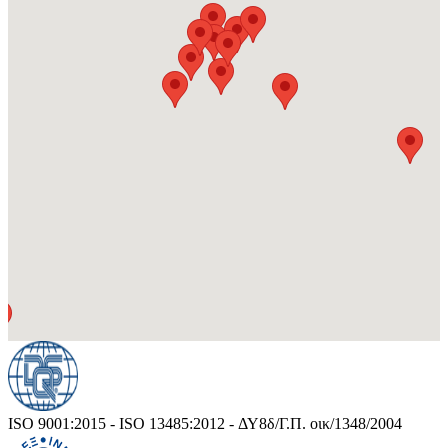
ISO 9001:2015 - ISO 13485:2012 - ΔΥ8δ/Γ.Π. οικ/1348/2004