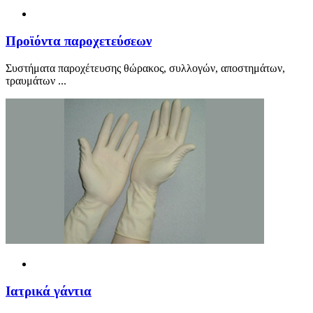
Προ
ϊ
όντα παροχετεύσεων
Συστήματα παροχέτευσης θώρακος, συλλογών, αποστημάτων,
τραυμάτων ...
Ιατρικά γάντια