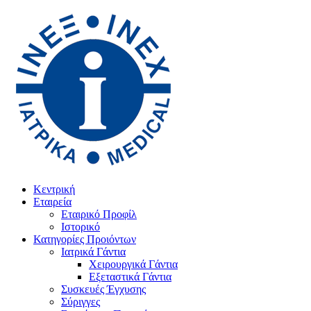
Κεντρική
Εταιρεία
Εταιρικό Προφίλ
Ιστορικό
Κατηγορίες Προιόντων
Ιατρικά Γάντια
Χειρουργικά Γάντια
Εξεταστικά Γάντια
Συσκευές Έγχυσης
Σύριγγες