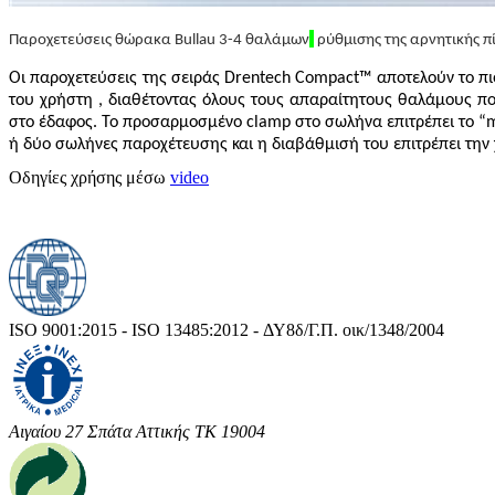
Παροχετεύσεις θώρακα Bullau 3-4 θαλάμων
ρύθμισης της αρνητικής 
Οι παροχετεύσεις της σειράς Drentech Compact™ αποτελούν το πι
του χρήστη , διαθέτοντας όλους τους απαραίτητους θαλάμους π
στο έδαφος. Το προσαρμοσμένο clamp στο σωλήνα επιτρέπει το “
ή δύο σωλήνες παροχέτευσης και η διαβάθμισή του επιτρέπει την χ
Οδηγίες χρήσης μέσω
video
ISO 9001:2015 - ISO 13485:2012 - ΔΥ8δ/Γ.Π. οικ/1348/2004
Αιγαίου 27 Σπάτα Αττικής ΤΚ 19004