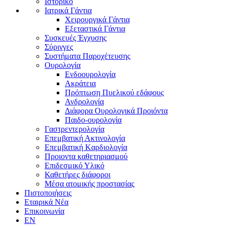
Ιστορικό
Ιατρικά Γάντια
Χειρουργικά Γάντια
Εξεταστικά Γάντια
Συσκευές Έγχυσης
Σύριγγες
Συστήματα Παροχέτευσης
Ουρολογία
Ενδοουρολογία
Ακράτεια
Πρόπτωση Πυελικού εδάφους
Ανδρολογία
Διάφορα Ουρολογικά Προιόντα
Παιδο-ουρολογία
Γαστρεντερολογία
Επεμβατική Ακτινολογία
Επεμβατική Kαρδιολογία
Προιοντα καθετηριασμού
Επιδεσμικό Υλικό
Καθετήρες διάφοροι
Μέσα ατομικής προστασίας
Πιστοποιήσεις
Εταιρικά Νέα
Επικοινωνία
EN