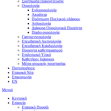
Συστήματα Παροχέτευσης
Ουρολογία
Ενδοουρολογία
Ακράτεια
Πρόπτωση Πυελικού εδάφους
Ανδρολογία
Διάφορα Ουρολογικά Προιόντα
Παιδο-ουρολογία
Γαστρεντερολογία
Επεμβατική Ακτινολογία
Επεμβατική Kαρδιολογία
Προιοντα καθετηριασμού
Επιδεσμικό Υλικό
Καθετήρες διάφοροι
Μέσα ατομικής προστασίας
Πιστοποιήσεις
Εταιρικά Νέα
Επικοινωνία
EN
Μενού
Κεντρική
Εταιρεία
Εταιρικό Προφίλ